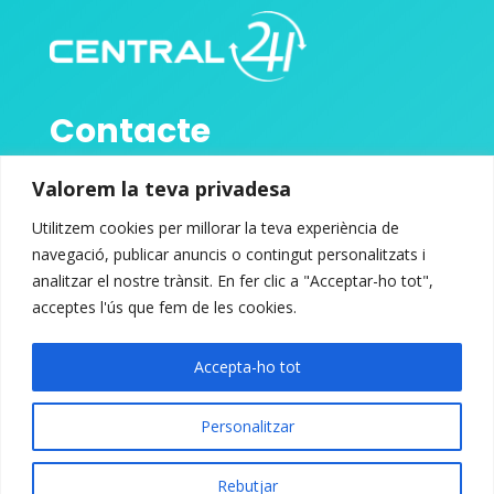
Contacte
Valorem la teva privadesa

692 36 57 96
Utilitzem cookies per millorar la teva experiència de
navegació, publicar anuncis o contingut personalitzats i

hola@central24h.cat
analitzar el nostre trànsit. En fer clic a "Acceptar-ho tot",
acceptes l'ús que fem de les cookies.
Enllaços d’interès
Accepta-ho tot
Avís Legal
Política de Privacitat
Personalitzar
Política de Cookies
Rebutjar